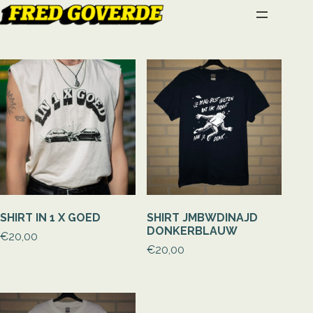
GA
NAAR
DE
INHOUD
SHIRT IN 1 X GOED
SHIRT JMBWDINAJD
DONKERBLAUW
€
20,00
€
20,00
DIT
PRODUCT
DIT
HEEFT
PRODUCT
MEERDERE
HEEFT
VARIATIES.
MEERDERE